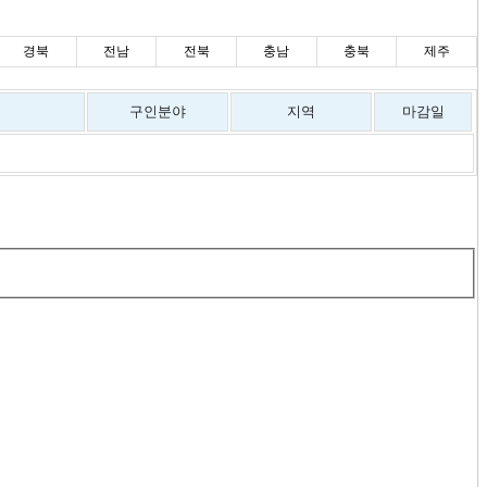
경북
전남
전북
충남
충북
제주
구인분야
지역
마감일